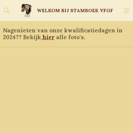
Ga
WELKOM BIJ STAMBOEK
VFGF
direct
naar
de
Nagenieten van onze kwalificatiedagen in
hoofdinhoud
2024?? Bekijk
hier
alle foto's.