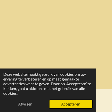
Deze website maakt gebruik van cookies om uw
ervaring te verbeteren en op maat gemaakte
advertenties weer te geven. Door op ‘Accepteren’ te
klikken, gaat u akkoord met het gebruik van alle
cookies.
© 2025 Stamboek V.F.G.F.
Powered by
JouwWeb
Afwijzen
Accepteren