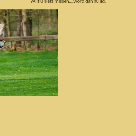
Wilt u niets missen.....word dan nu
lid
.