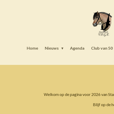
Ga
direct
naar
de
hoofdinhoud
Home
Nieuws
Agenda
Club van 50
Welkom op de pagina voor 2026 van Stambo
Blijf op de