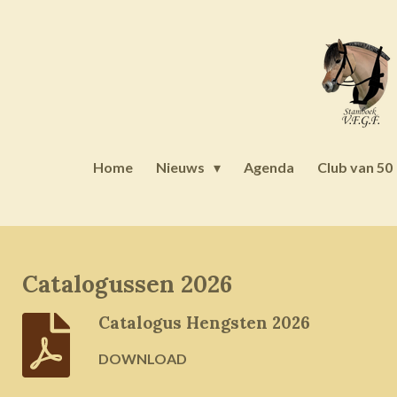
Ga
direct
naar
de
hoofdinhoud
Home
Nieuws
Agenda
Club van 50
Catalogussen 2026
Catalogus Hengsten 2026
DOWNLOAD