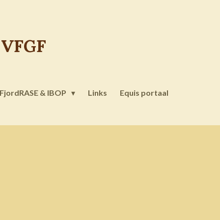
K
VFGF
FjordRASE & IBOP
Links
Equis portaal